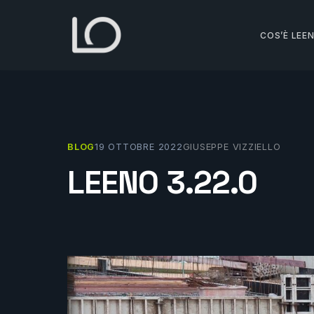
Vai
al
COS’È LEE
contenuto
BLOG
19 OTTOBRE 2022
GIUSEPPE VIZZIELLO
LEENO 3.22.0