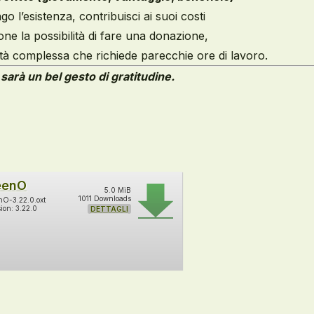
o l’esistenza, contribuisci ai suoi costi
ne la possibilità di fare una donazione,
ità complessa che richiede parecchie ore di lavoro.
sarà un bel gesto di gratitudine.
eenO
5.0 MiB
1011 Downloads
nO-3.22.0.oxt
sion: 3.22.0
DETTAGLI