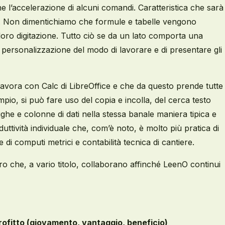
e l’accelerazione di alcuni comandi. Caratteristica che sarà
nO. Non dimentichiamo che formule e tabelle vengono
a loro digitazione. Tutto ciò se da un lato comporta una
ma personalizzazione del modo di lavorare e di presentare gli
lavora con Calc
di LibreOffice
e che da questo prende tutte
mpio, si può fare uso del copia e incolla, del cerca testo
ighe
e colonne
di dati nella stessa banale maniera tipica
e
oduttività individuale che, com’è noto, è molto più pratica di
 di computi metrici e contabilità tecnica di cantiere.
 che, a vario titolo, collaborano affinché LeenO continui
ofitto (giovamento, vantaggio, beneficio)