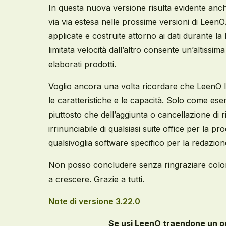
In questa nuova versione risulta evidente anch
via via estesa nelle prossime versioni di Lee
applicate e costruite attorno ai dati durante l
limitata velocità dall’altro consente un’altissi
elaborati prodotti.
V
oglio
ancora una volta
ricordare che LeenO 
le caratteristiche e le capacità. Solo come ese
piuttosto che dell’
aggiunta o cancellazione
di
r
irrinunciabile
di qualsiasi suite office per la pr
qualsivoglia software specifico per la redazione
Non posso concludere senza ringraziare coloro
a crescere. Grazie a tutti.
Note di versione 3.22.0
Se usi LeenO traendone un pr