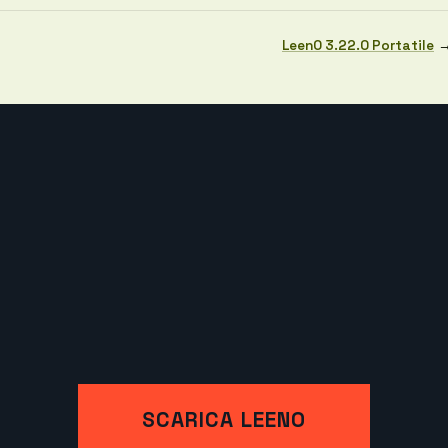
LeenO 3.22.0 Portatile
SCARICA LEENO