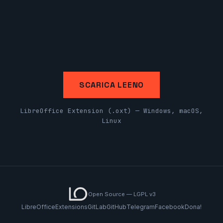
SCARICA LEENO
LibreOffice Extension (.oxt) — Windows, macOS,
Linux
Open Source — LGPL v3
LibreOffice
Extensions
GitLab
GitHub
Telegram
Facebook
Dona!