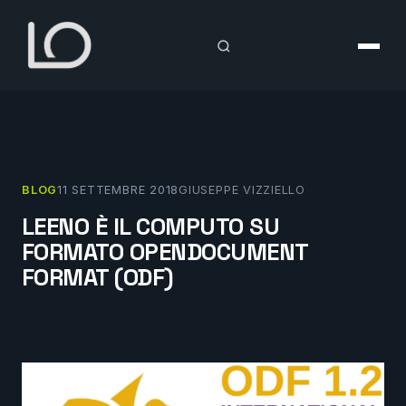
Vai
al
contenuto
BLOG
11 SETTEMBRE 2018
GIUSEPPE VIZZIELLO
LEENO È IL COMPUTO SU
FORMATO OPENDOCUMENT
FORMAT (ODF)