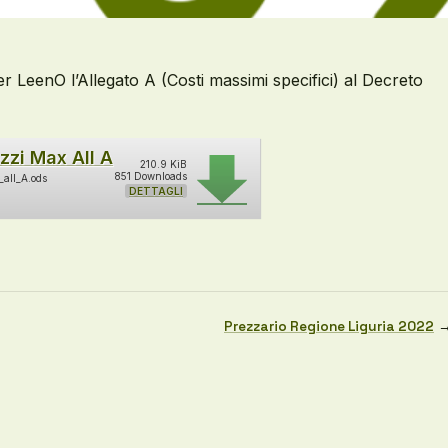
er LeenO l’Allegato A (Costi massimi specifici) al Decreto
ezzi Max All A
210.9 KiB
851 Downloads
_all_A.ods
DETTAGLI
Prezzario Regione Liguria 2022