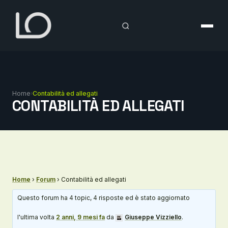
Vai
al
contenuto
Home
›
Contabilità ed allegati
CONTABILITÀ ED ALLEGATI
Home
›
Forum
›
Contabilità ed allegati
Questo forum ha 4 topic, 4 risposte ed è stato aggiornato
l'ultima volta
2 anni, 9 mesi fa
da
Giuseppe Vizziello
.