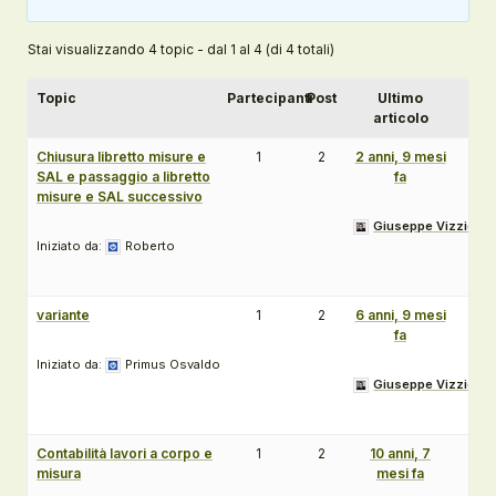
Stai visualizzando 4 topic - dal 1 al 4 (di 4 totali)
Topic
Partecipanti
Post
Ultimo
articolo
Chiusura libretto misure e
1
2
2 anni, 9 mesi
SAL e passaggio a libretto
fa
misure e SAL successivo
Giuseppe Vizziello
Iniziato da:
Roberto
variante
1
2
6 anni, 9 mesi
fa
Iniziato da:
Primus Osvaldo
Giuseppe Vizziello
Contabilità lavori a corpo e
1
2
10 anni, 7
misura
mesi fa