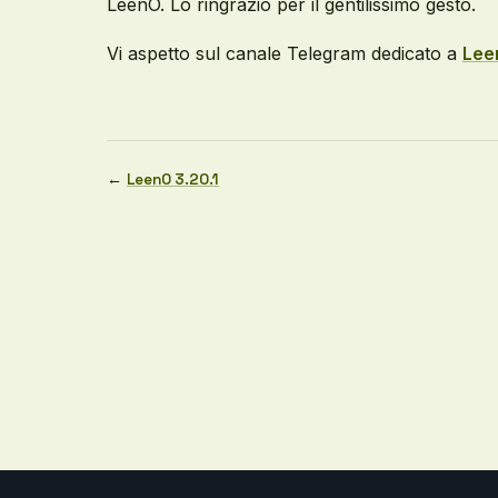
LeenO. Lo ringrazio per il gentilissimo gesto.
Vi aspetto sul canale Telegram dedicato a
Lee
←
LeenO 3.20.1