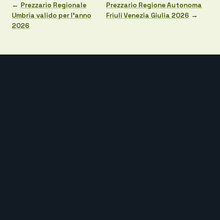
←
Prezzario Regionale
Prezzario Regione Autonoma
Umbria valido per l’anno
Friuli Venezia Giulia 2026
→
2026