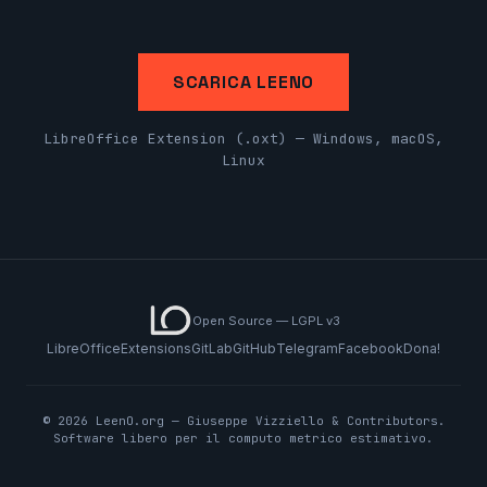
SCARICA LEENO
LibreOffice Extension (.oxt) — Windows, macOS,
Linux
Open Source — LGPL v3
LibreOffice
Extensions
GitLab
GitHub
Telegram
Facebook
Dona!
© 2026 LeenO.org — Giuseppe Vizziello & Contributors.
Software libero per il computo metrico estimativo.