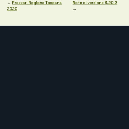
←
Prezzari Regione Toscana
Note di versione 3.20.2
2020
→