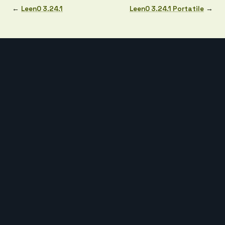
←
LeenO 3.24.1
LeenO 3.24.1 Portatile
→