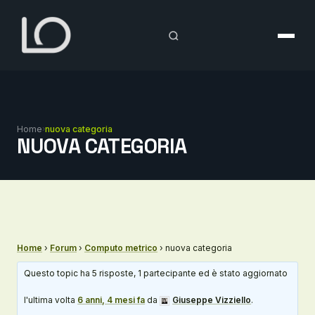
Vai
al
contenuto
Home
›
nuova categoria
NUOVA CATEGORIA
Home
›
Forum
›
Computo metrico
›
nuova categoria
Questo topic ha 5 risposte, 1 partecipante ed è stato aggiornato
l'ultima volta
6 anni, 4 mesi fa
da
Giuseppe Vizziello
.