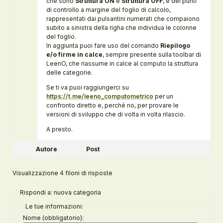
che sono
Struttura ON
e
Struttura OFF
, e dei punti
di controllo a margine del foglio di calcolo,
rappresentati dai pulsantini numerati che compaiono
subito a sinistra della righa che individua le colonne
del foglio.
In aggiunta puoi fare uso del comando
Riepilogo
e/o firme in calce
, sempre presente sulla toolbar di
LeenO, che riassume in calce al computo la struttura
delle categorie.
Se ti va puoi raggiungerci su
https://t.me/leeno_computometrico
per un
confronto diretto e, perché no, per provare le
versioni di sviluppo che di volta in volta rilascio.
A presto.
Autore
Post
Visualizzazione 4 filoni di risposte
Rispondi a: nuova categoria
Le tue informazioni:
Nome (obbligatorio):