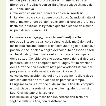
Python, poi c’è XML con cui sono scritti i menù. Tu ti stai
riferendo al FreeBasic con cui Bart Aimar scrisse Ultimus da
cui LeenO deriva.
Ormai evito volentieri di scrivere codice in FreeBasic
limitandomi solo a correggere piccoli bug. Quando si tratta di
dover manomettere porzioni consistenti di codice preferisco
riscrivere le funzioni in Python e questo succede da almeno
un paio di anni. Niente C++.
La funzione cerca_riga_rossa(oNomeSheet) in effetti
potrebbe iniziare la sua ricerca almeno dalla metà del foglio,
ma ricorda che, trattandosi di un “comune” foglio di calcolo, è
possibile che in calce al foglio del computo possono esserci
anche altri dati, oltre il limite della riga rossa, ad occupare
dello spazio. Considerato che questa operazione di ricerca è
piuttosto rara e non comporta tempi lunghi, l’ottimizzazione
della funzione non è determinate per la velocizzazione del
programma. In realtà va utilizzata solo in caso di
cancellazione accidentale della riga rossa nel foglio e devo
dire che questo non mi succede da parecchio tempo.
La riga rossa ha la funzione di delimitare la fine del computo
e costituisce una sorta di margine oltre il quale i comandi di
LeenO si rifiutano di funzionare.
Per inciso, se la riga rossa non c’è, cercare dall’inizio del
foglio o dalla sua fine, non fa differenza.