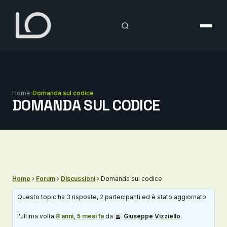
Vai
al
contenuto
Home
›
Domanda sul codice
DOMANDA SUL CODICE
Home
›
Forum
›
Discussioni
›
Domanda sul codice
Questo topic ha 3 risposte, 2 partecipanti ed è stato aggiornato
l'ultima volta
8 anni, 5 mesi fa
da
Giuseppe Vizziello
.