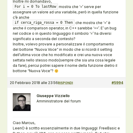
Inoltre mi domandavo,
mostra che ‘=’ serve per
For i = 0 To lastRow
assegnare un valore ad una variabile, però in quella funzione
c’è anche
che mostra che ‘=’ è
if cerca_riga_rossa = 0 Then
anche il comparison operator, in C++ sarebbe ‘==’. E’ un bug
nel codice o in questo linguaggio il simbolo ‘=’ ha diversi
significato a seconda del contesto?
Inoltre, volevo provare a personalizzare il comportamento
del bottone “Nuova Voce” in modo che si ricordi il setting
dell’ultima voce che ho modificato e crei una nuova voce
settata nello stesso modo(sempre che sia una cosa legale
da fare), percui potrei sapere il nome della funzione dietro il
bottone “Nuova Voce”?
20 Febbraio 2018 alle 23:56
#5994
RISPONDI
Giuseppe Vizziello
Amministratore del forum
Ciao Marcus,
LeenO è scritto essenzialmente in due linguaggi: FreeBasic e