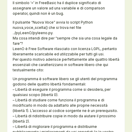
Il simbolo ‘=’ in FreeBasic ha il duplice significato di
assegnare un valore ad una variabile e di comparison
operator, quindi non è un bug.
Il pulsante “Nuova Voce” avvia lo script Python
nuova_voce_scelta() che si trova nel file
../pyLeenO/pyleeno.py.
Ma cosa intendi dire per “sempre che sia una cosa legale da
fare”?
LeenO è Free Software rilasciato con licenza LGPL, pertanto
liberamente scaricabile ed utilizzabile per tutti gli usi.
Per questo motivo aderisce perfettamente alle quattro libertà
essenziali che caratterizzano in software libero che qui
testualmente cito:
Un programma è software libero se gli utenti del programma
godono delle quattro libertà fondamentali:
– Libertà di eseguire il programma come si desidera, per
qualsiasi scopo (libertà 0).
– Libertà di studiare come funziona il programma e di
modificarlo in modo da adattarlo alle proprie necessità
(libertà 1). L’accesso al codice sorgente ne è un prerequisito.
– Libertà di ridistribuire copie in modo da aiutare il prossimo
(libertà 2).
– Libertà di migliorare il programma e distribuirne
pubblicamente i miglioramenti da voi apportati (e le vostre