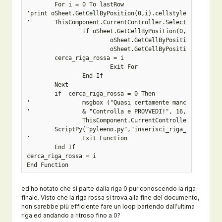
	For i = 0 To lastRow

'print oSheet.GetCellByPosition(0,i).cellstyle

'	ThisComponent.CurrentController.Select(oSheet.getCellByPosition(0, i)

		If oSheet.GetCellByPosition(0,i).cellstyle = "Riga_rossa_Chiudi" And _

			oSheet.GetCellByPosition(1,i).cellstyle = "Riga_rossa_Chiudi" And _

			oSheet.GetCellByPosition(2,i).cellstyle = "Riga_rossa_Chiudi" Then

	cerca_riga_rossa = i

			Exit For 

		End If

	Next

	if  cerca_riga_rossa = 0 Then

'		msgbox ("Quasi certamente manca la riga rossa di chiusura della tabella!"& CHR(10)_

'		& "Controlla e PROVVEDI!", 16, "ERRORE!")

		ThisComponent.CurrentController.Select(oSheet.getCellByPosition(0, getLastUsedRow(oSheet)+1))

	ScriptPy("pyleeno.py","inserisci_riga_rossa")

'		Exit Function 

	End If

cerca_riga_rossa = i

End Function
ed ho notato che si parte dalla riga 0 pur conoscendo la riga
finale. Visto che la riga rossa si trova alla fine del documento,
non sarebbe più efficiente fare un loop partendo dall’ultima
riga ed andando a ritroso fino a 0?