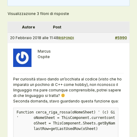
Visualizzazione 3 filoni di risposte
Autore
Post
20 Febbraio 2018 alle 11:48
#5990
RISPONDI
Marcus
Ospite
Per curiosità stavo dando un’occhiata al codice (visto che ho
imparato un pochino di C++ come hobby), non riconosco il
linguaggio ma pare comunque comprensibile, potrei sapere
di che linguaggio si tratta?
Seconda domanda, stavo guardando questa funzione qua:
Function cerca_riga_rossa(oNomeSheet) ' (c) Giuseppe Vizz
'	oNomeSheet = ThisComponent.currentcontroller.activesheet.Name

	oSheet = ThisComponent.Sheets.getByName(oNomeSheet)

	lastRow=getLastUsedRow(oSheet)
