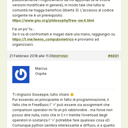
versioni modificate in genere), in modo tale che tutta la
comunità ne tragga beneficio (libertà 3). L’accesso al codice
sorgente ne è un prerequisito.
https://www.gnu.org/philosophy/free-sw.it.html
Fai un po’ tu…
Se ti va di confrontarti e magari dare una mano, raggiungici su
https://t.me/leeno_computometrico
e proviamo ad
organizzarci.
21 Febbraio 2018 alle 11:26
#6001
RISPONDI
Marcus
Ospite
Ti ringrazio Giuseppe, tutto chiaro
Pur essendo un principiante in fatto di programmazione, il
fatto che in FreeBasic l’ ‘=’ può essere sia assignment che
comparison operator mi fà un pò rabbrividire…ma forse non
posso dire nulla, visto che in C++ tramite l’overload degli
operatori in sostanza l’ ‘=’ potrebbe fare qualsiasi cosa xD
Comunque python sembra interessante e diffuso, e a quanto