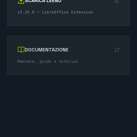
SCARICA LEENO
v3.25.0 — LibreOffice Extension
DOCUMENTAZIONE
Manuale, guide e tutorial
FORUM
Community e supporto