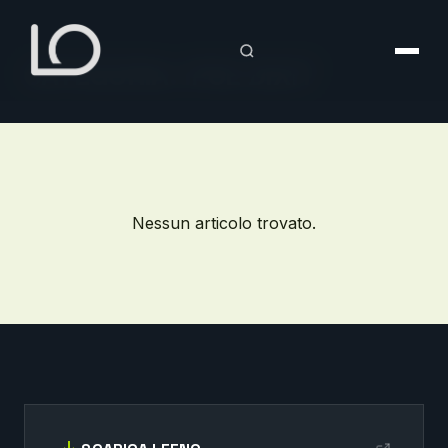
Vai
al
contenuto
CATEGORIA: IPSE DIXIT
Nessun articolo trovato.