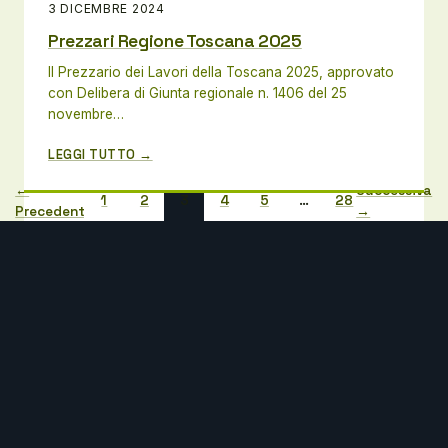
3 DICEMBRE 2024
Prezzari Regione Toscana 2025
Il Prezzario dei Lavori della Toscana 2025, approvato
con Delibera di Giunta regionale n. 1406 del 25
novembre…
LEGGI TUTTO →
←
Successiva
1
2
3
4
5
…
28
Precedente
→