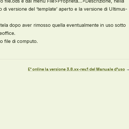
tro file.ods e dal menù File>Proprietà…>Descrizione, nella
 di versione del ‘template’ aperto e la versione di Ultimus-
llatela dopo aver rimosso quella eventualmente in uso sotto
eoffice.
o file di computo.
E’ online la versione 3.8.xx-rev.1 del Manuale d’uso