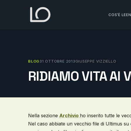
Vai
al
COS’È LEE
contenuto
BLOG
31 OTTOBRE 2013
GIUSEPPE VIZZIELLO
RIDIAMO VITA AI
Nella sezione
Archivio
ho inserito tutte le vec
Nel caso abbiate un vecchio file di Ultimus su