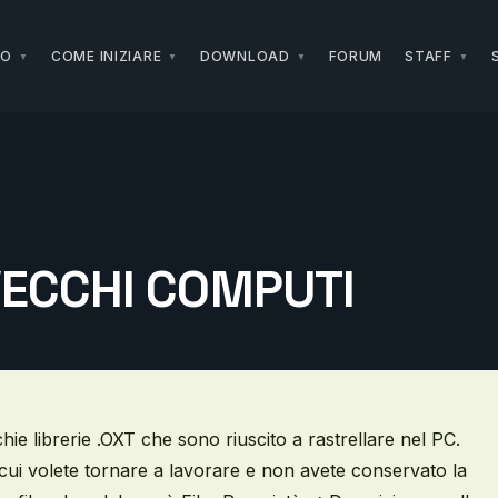
NO
COME INIZIARE
DOWNLOAD
FORUM
STAFF
 VECCHI COMPUTI
chie librerie .OXT che sono riuscito a rastrellare nel PC.
 cui volete tornare a lavorare e non avete conservato la