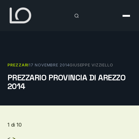
Vai
al
contenuto
PREZZARI
17 NOVEMBRE 2014
GIUSEPPE VIZZIELLO
PREZZARIO PROVINCIA DI AREZZO
2014
1 di 10
<
>