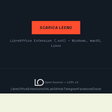
SCARICA LEENO
LibreOffice Extension (.oxt) — Windows, macOS,
Linux
Open Source — LGPL v3
LibreOffice
Extensions
GitLab
GitHub
Telegram
Facebook
Dona!
© 2026 LeenO.org — Giuseppe Vizziello & Contributors.
Software libero per il computo metrico estimativo.