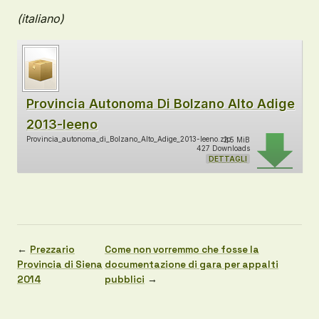
(italiano)
Provincia Autonoma Di Bolzano Alto Adige
2013-leeno
Provincia_autonoma_di_Bolzano_Alto_Adige_2013-leeno.zip
2.5 MiB
427 Downloads
DETTAGLI
←
Prezzario
Come non vorremmo che fosse la
Provincia di Siena
documentazione di gara per appalti
2014
pubblici
→