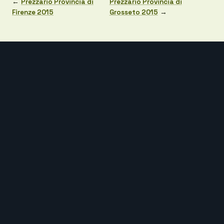
←
Prezzario Provincia di
Prezzario Provincia di
Firenze 2015
Grosseto 2015
→