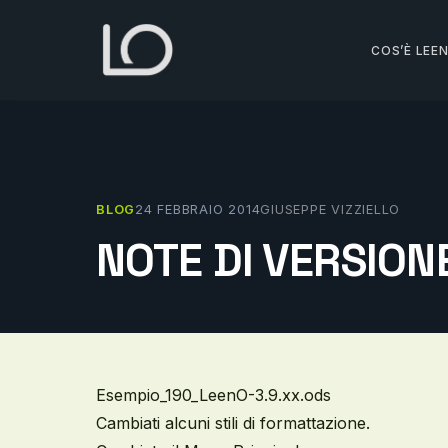
Vai
al
COS’È LEE
contenuto
BLOG
24 FEBBRAIO 2014
GIUSEPPE VIZZIELLO
NOTE DI VERSIONE
Esempio_190_LeenO-3.9.xx.ods
Cambiati alcuni stili di formattazione.