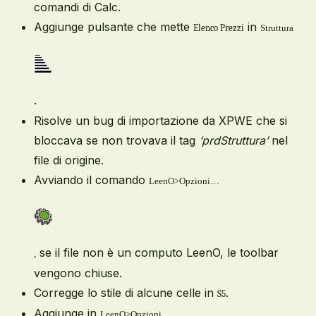
comandi di Calc.
Aggiunge pulsante che mette
in
Elenco Prezzi
Struttura
.
Risolve un bug di importazione da XPWE che si
bloccava se non trovava il tag
‘prdStruttura’
nel
file di origine.
Avviando il comando
LeenO>Opzioni…
se il file non è un computo LeenO, le toolbar
,
vengono chiuse.
Corregge lo stile di alcune celle in
.
S5
Aggiunge in
LeenO>Opzioni…