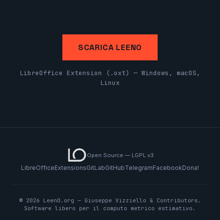
SCARICA LEENO
LibreOffice Extension (.oxt) — Windows, macOS,
Linux
Open Source — LGPL v3
LibreOffice
Extensions
GitLab
GitHub
Telegram
Facebook
Dona!
© 2026 LeenO.org — Giuseppe Vizziello & Contributors.
Software libero per il computo metrico estimativo.