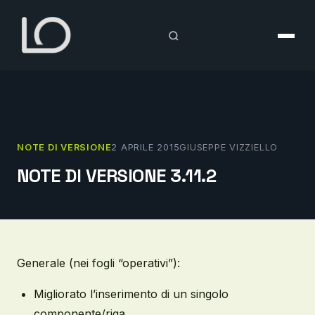
Vai
al
contenuto
NOTE DI VERSIONE
2 APRILE 2015
GIUSEPPE VIZZIELLO
NOTE DI VERSIONE 3.11.2
Generale (nei fogli “operativi”):
Migliorato l’inserimento di un singolo
componente/riga.