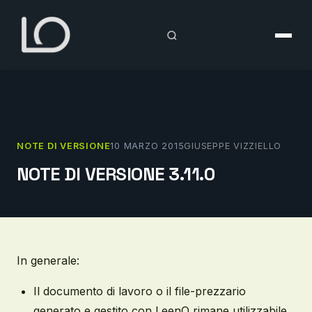
Vai
al
contenuto
NOTE DI VERSIONE
10 MARZO 2015
GIUSEPPE VIZZIELLO
NOTE DI VERSIONE 3.11.0
In generale:
Il documento di lavoro o il file-prezzario
generato e gestito con LeenO rimane utilizzabile