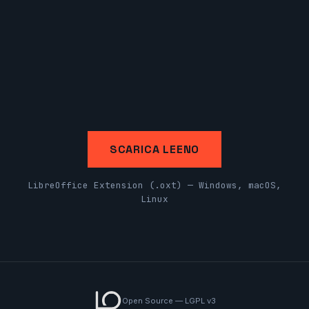
SCARICA LEENO
LibreOffice Extension (.oxt) — Windows, macOS,
Linux
Open Source — LGPL v3