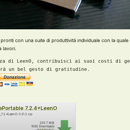
pronti con una suite di produttività individuale con la quale
 lavori.
za di LeenO, contribuisci ai suoi costi di ge
rà un bel gesto di gratitudine.
cePortable 7.2.4+LeenO
e_7.2.4LeenO-3.21.2.zip
230.7 MiB
1565 Downloads