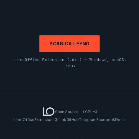
SCARICA LEENO
LibreOffice Extension (.oxt) — Windows, macOS,
Linux
Open Source — LGPL v3
LibreOffice
Extensions
GitLab
GitHub
Telegram
Facebook
Dona!