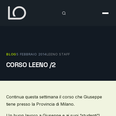
Vai
al
contenuto
BLOG
5 FEBBRAIO 2014
LEENO STAFF
CORSO LEENO /2
Continua questa settimana il corso che Giuseppe
tiene presso la Provincia di Milano.
Un buon lavoro a Giuseppe e ai suoi “studenti”!