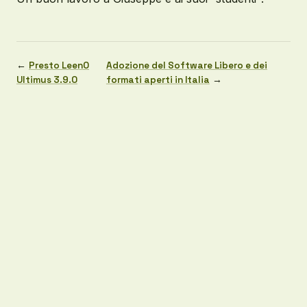
←
Presto LeenO
Adozione del Software Libero e dei
Ultimus 3.9.0
formati aperti in Italia
→