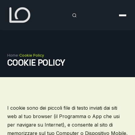
Vai
al
contenuto
Home
›
Cookie Policy
COOKIE POLICY
I cookie sono dei piccoli file di testo inviati dai siti
web al tuo browser (il Programma o App che usi
per navigare su Internet), e consente al sito di
memorizzare sul tuo Computer o Dispositivo Mobile,