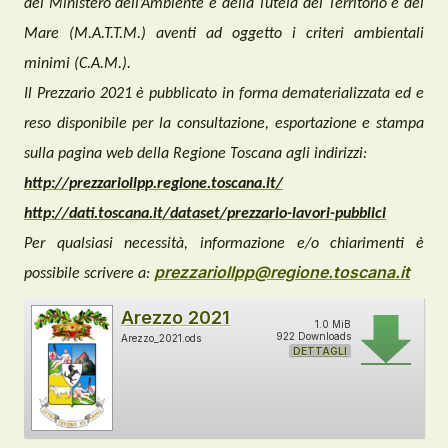
del Ministero dell’Ambiente e della Tutela del Territorio e del
Mare (M.A.T.T.M.) aventi ad oggetto i criteri ambientali
minimi (C.A.M.).
Il Prezzario 2021 è pubblicato in forma dematerializzata ed e
reso disponibile per la consultazione, esportazione e stampa
sulla pagina web della Regione Toscana agli indirizzi:
http://prezzariollpp.regione.toscana.it/
http://dati.toscana.it/dataset/prezzario-lavori-pubblici
Per qualsiasi necessità, informazione e/o chiarimenti è
prezzariollpp@regione.toscana.it
possibile scrivere a:
Arezzo 2021
1.0 MiB
922 Downloads
Arezzo_2021.ods
DETTAGLI