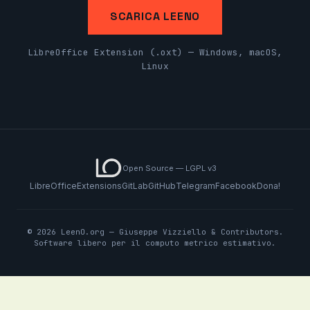
SCARICA LEENO
LibreOffice Extension (.oxt) — Windows, macOS,
Linux
Open Source — LGPL v3
LibreOffice
Extensions
GitLab
GitHub
Telegram
Facebook
Dona!
© 2026 LeenO.org — Giuseppe Vizziello & Contributors.
Software libero per il computo metrico estimativo.