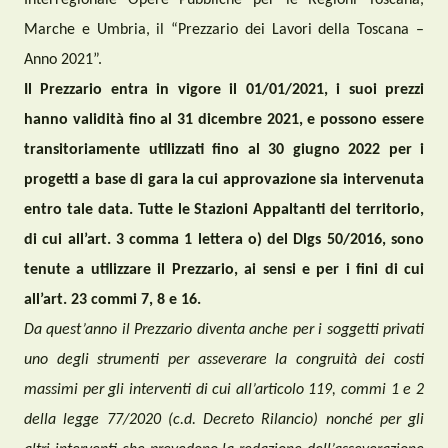
Interregionale Opere Pubbliche
per le Regioni Toscana,
Marche e Umbria,
il “Prezzario dei Lavori della Toscana –
Anno 2021”.
Il Prezzario entra in vigore
il 01
/01/2021
, i suoi prezzi
hanno validità fino al
31 dicembre 2021
, e possono essere
transitoriamente utilizzati fino al
30 giugno 2022
per i
progetti a base di gara la cui approvazione sia intervenuta
entro tale data.
Tutte le Stazioni Appaltanti del territorio,
di cui all’art. 3 comma 1 lettera o) del Dlgs 50/2016, sono
tenute a utilizzare il Prezzario, ai sensi e per i fini di cui
all’art. 23 commi 7, 8 e 16.
Da quest’anno il Prezzario diventa anche per i soggetti privati
uno degli strumenti per asseverare la congruità dei costi
massimi per gli interventi di cui all’articolo 119, commi 1 e 2
della legge 77/2020 (c.d. Decreto Rilancio) nonch
é
per gli