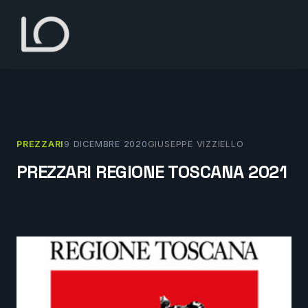
Vai
al
contenuto
PREZZARI
9 DICEMBRE 2020
GIUSEPPE VIZZIELLO
PREZZARI REGIONE TOSCANA 2021