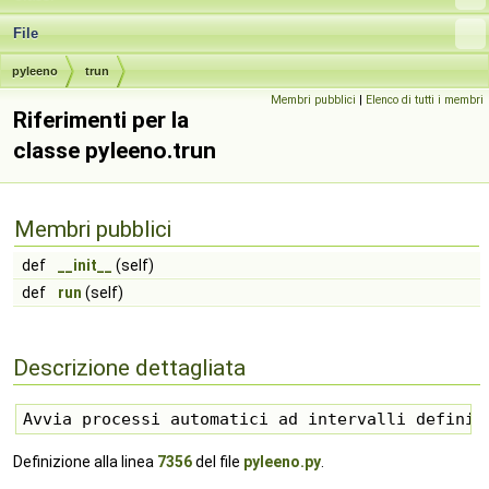
File
pyleeno
trun
Membri pubblici
|
Elenco di tutti i membri
Riferimenti per la
classe pyleeno.trun
Membri pubblici
def
__init__
(self)
def
run
(self)
Descrizione dettagliata
Avvia processi automatici ad intervalli definit
Definizione alla linea
7356
del file
pyleeno.py
.