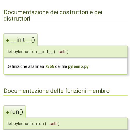
Documentazione dei costruttori e dei
distruttori
__init__()
◆
def pyleeno.trun.__init__
(
self
)
Definizione alla linea
7358
del file
pyleeno.py
.
Documentazione delle funzioni membro
run()
◆
def pyleeno.trun.run
(
self
)