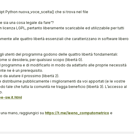
ipt Python nuova_voce_scelta() che si trova nel file
e sia una cosa legale da fare”?
 licenza LGPL, pertanto liberamente scaricabile ed utilizzabile per tutti
ente alle quattro libertà essenziali che caratterizzano in software libero
li utenti del programma godono delle quattro libertà fondamentali:
ome si desidera, per qualsiasi scopo (libertà 0).
il programma e di modificarlo in modo da adattarlo alle proprie necessità
ente ne è un prerequisito.
o da aiutare il prossimo (libertà 2).
e distribuirne pubblicamente i miglioramenti da voi apportati (e le vostre
do tale che tutta la comunità ne tragga beneficio (libertà 3). L’accesso al
o.
e-sw.it.html
re una mano, raggiungici su
https://t.me/leeno_computometrico
e