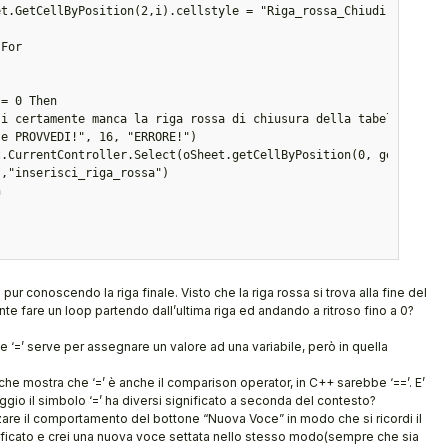
 pur conoscendo la riga finale. Visto che la riga rossa si trova alla fine del
e fare un loop partendo dall’ultima riga ed andando a ritroso fino a 0?
 ‘=’ serve per assegnare un valore ad una variabile, però in quella
che mostra che ‘=’ è anche il comparison operator, in C++ sarebbe ‘==’. E’
ggio il simbolo ‘=’ ha diversi significato a seconda del contesto?
zare il comportamento del bottone “Nuova Voce” in modo che si ricordi il
ificato e crei una nuova voce settata nello stesso modo(sempre che sia