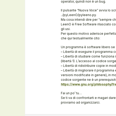
operator, quindi non è un bug.
Il pulsante “Nuova Voce” avvia lo scr
../pyLeenO/pyleeno.py.
Ma cosa intendi dire per “sempre ch
LeenO è Free Software rilasciato con
gli usi.
Per questo motivo aderisce perfettam
che qui testualmente cito:
Un programma è software libero se g
– Libertà di eseguire il programma c
– Libertà di studiare come funziona 
(libertà 1). L’accesso al codice sorg
– Libertà di ridistribuire copie in mod
– Libertà di migliorare il programma 
versioni modificate in genere), in mo
codice sorgente ne è un prerequisit
https://www.gnu.org/philosophy/fre
Fai un po’ tu…
Se ti va di confrontarti e magari da
proviamo ad organizzarci.