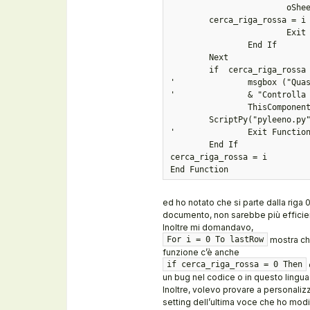
			oSheet.GetCellByPosition(2,i).cellstyle = "Riga_rossa_Chiudi" Then

	cerca_riga_rossa = i

			Exit For 

		End If

	Next

	if  cerca_riga_rossa = 0 Then

'		msgbox ("Quasi certamente manca la riga rossa di chiusura della tabella!"& CHR(10)_

'		& "Controlla e PROVVEDI!", 16, "ERRORE!")

		ThisComponent.CurrentController.Select(oSheet.getCellByPosition(0, getLastUsedRow(oSheet)+1))

	ScriptPy("pyleeno.py","inserisci_riga_rossa")

'		Exit Function 

	End If

cerca_riga_rossa = i

End Function
ed ho notato che si parte dalla riga 0
documento, non sarebbe più efficient
Inoltre mi domandavo,
mostra che
For i = 0 To lastRow
funzione c’è anche
if cerca_riga_rossa = 0 Then
un bug nel codice o in questo lingua
Inoltre, volevo provare a personaliz
setting dell’ultima voce che ho mod