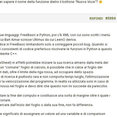
rei sapere il nome della funzione dietro il bottone “Nuova Voce”?
#5994
RISPONDI
e linguaggi: FreeBasic e Python, poi c’è XML con cui sono scritti i menù.
 cui Bart Aimar scrisse Ultimus da cui LeenO deriva.
odice in FreeBasic limitandomi solo a correggere piccoli bug. Quando si
 consistenti di codice preferisco riscrivere le funzioni in Python e questo
 Niente C++.
eet) in effetti potrebbe iniziare la sua ricerca almeno dalla metà del
 un “comune” foglio di calcolo, è possibile che in calce al foglio del
ati, oltre il limite della riga rossa, ad occupare dello spazio.
 ricerca è piuttosto rara e non comporta tempi lunghi, l’ottimizzazione
 la velocizzazione del programma. In realtà va utilizzata solo in caso di
a rossa nel foglio e devo dire che questo non mi succede da parecchio
tare la fine del computo e costituisce una sorta di margine oltre il quale i
zionare.
ercare dall’inizio del foglio o dalla sua fine, non fa differenza.
lice significato di assegnare un valore ad una variabile e di comparison