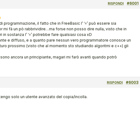
#6001
RISPONDI
di programmazione, il fatto che in FreeBasic l’ ‘=’ può essere sia
mi fà un pò rabbrividire…ma forse non posso dire nulla, visto che in
i in sostanza l’ ‘=’ potrebbe fare qualsiasi cosa xD
te e diffuso, e a quanto pare nessun vero programmatore conosce un
uturo prossimo (visto che al momento sto studiando algoritmi e c++) gli
, sono ancora un principiante, magari mi farò avanti quando potrò
#6003
RISPONDI
tengo solo un utente avanzato del copia/incolla.