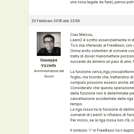
una cosa legale da fare), percui pot
20 Febbraio 2018 alle 23:56
Ciao Marcus,
LeenO è scritto essenzialmente in du
Tu ti stai riferendo al FreeBasic con
Ormai evito volentieri di scrivere c
tratta di dover manomettere porzioni
Giuseppe
succede da almeno un paio di anni.
Vizziello
Amministratore del
La funzione cerca_riga_rossa(oNomeSh
forum
foglio, ma ricorda che, trattandosi di
computo possono esserci anche altri d
Considerato che questa operazione di
della funzione non è determinate per
cancellazione accidentale della rig
tempo.
La riga rossa ha la funzione di delimi
comandi di LeenO si rifiutano di fun
Per inciso, se la riga rossa non c’è, c
Il simbolo ‘=’ in FreeBasic ha il dup