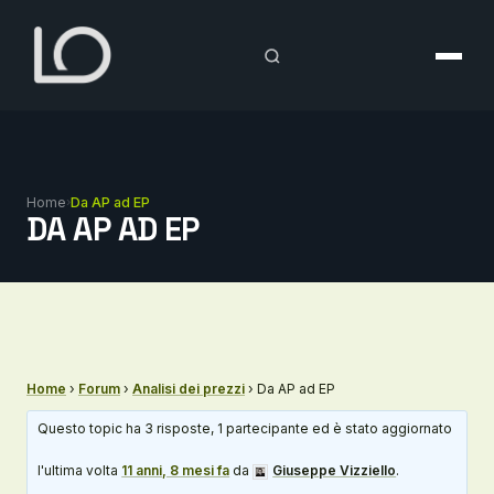
Vai
al
contenuto
Home
›
Da AP ad EP
DA AP AD EP
Home
›
Forum
›
Analisi dei prezzi
›
Da AP ad EP
Questo topic ha 3 risposte, 1 partecipante ed è stato aggiornato
l'ultima volta
11 anni, 8 mesi fa
da
Giuseppe Vizziello
.