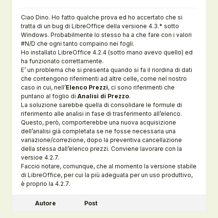
Ciao Dino. Ho fatto qualche prova ed ho accertato che si
tratta di un bug di LibreOffice della versione 4.3.* sotto
Windows. Probabilmente lo stesso ha a che fare con i valori
#N/D che ogni tanto compaino nei fogli.
Ho installato LibreOffice 4.2.4 (sotto mano avevo quello) ed
ha funzionato correttamente.
E’ un problema che si presenta quando si fa il riordina di dati
che contengono riferimenti ad altre celle, come nel nostro
caso in cui, nell’
Elenco Prezzi
, ci sono riferimenti che
puntano al foglio di
Analisi di Prezzo
.
La soluzione sarebbe quella di consolidare le formule di
riferimento alle analisi in fase di trasferimento all’elenco.
Questo, però, comporterebbe una nuova acquisizione
dell’analisi già completata se ne fosse necessaria una
variazione/correzione, dopo la preventiva cancellazione
della stessa dall’elenco prezzi. Conviene lavorare con la
versioe 4.2.7.
Faccio notare, comunque, che al momento la versione stabile
di LibreOffice, per cui la più adeguata per un uso produttivo,
è proprio la 4.2.7.
Autore
Post