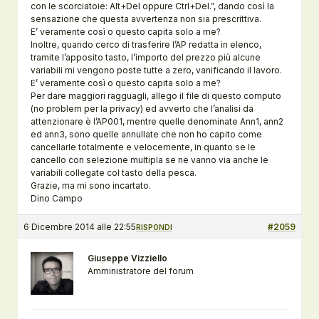
con le scorciatoie: Alt+Del oppure Ctrl+Del.”, dando così la
sensazione che questa avvertenza non sia prescrittiva.
E’ veramente così o questo capita solo a me?
Inoltre, quando cerco di trasferire l’AP redatta in elenco,
tramite l’apposito tasto, l’importo del prezzo più alcune
variabili mi vengono poste tutte a zero, vanificando il lavoro.
E’ veramente così o questo capita solo a me?
Per dare maggiori ragguagli, allego il file di questo computo
(no problem per la privacy) ed avverto che l’analisi da
attenzionare è l’AP001, mentre quelle denominate Ann1, ann2
ed ann3, sono quelle annullate che non ho capito come
cancellarle totalmente e velocemente, in quanto se le
cancello con selezione multipla se ne vanno via anche le
variabili collegate col tasto della pesca.
Grazie, ma mi sono incartato.
Dino Campo
6 Dicembre 2014 alle 22:55
#2059
RISPONDI
Giuseppe Vizziello
Amministratore del forum