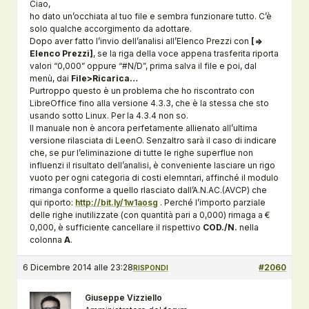
Ciao,
ho dato un’occhiata al tuo file e sembra funzionare tutto. C’è
solo qualche accorgimento da adottare.
Dopo aver fatto l’invio dell’analisi all’Elenco Prezzi con
[=>
Elenco Prezzi]
, se la riga della voce appena trasferita riporta
valori “0,000” oppure “#N/D”, prima salva il file e poi, dal
menù, dai
File>Ricarica…
Purtroppo questo è un problema che ho riscontrato con
LibreOffice fino alla versione 4.3.3, che è la stessa che sto
usando sotto Linux. Per la 4.3.4 non so.
Il manuale non è ancora perfetamente allienato all’ultima
versione rilasciata di LeenO. Senzaltro sarà il caso di indicare
che, se pur l’eliminazione di tutte le righe superflue non
influenzi il risultato dell’analisi, è conveniente lasciare un rigo
vuoto per ogni categoria di costi elemntari, affinché il modulo
rimanga conforme a quello rlasciato dall’A.N.AC.(AVCP) che
qui riporto:
http://bit.ly/1w1aosg
. Perché l’importo parziale
delle righe inutilizzate (con quantità pari a 0,000) rimaga a €
0,000, è sufficiente cancellare il rispettivo
COD./N.
nella
colonna
A
.
6 Dicembre 2014 alle 23:28
#2060
RISPONDI
Giuseppe Vizziello