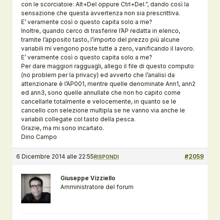
con le scorciatoie: Alt+Del oppure Ctrl+Del.”, dando così la
sensazione che questa avvertenza non sia prescrittiva.
E’ veramente così o questo capita solo a me?
Inoltre, quando cerco di trasferire l’AP redatta in elenco,
tramite l’apposito tasto, l’importo del prezzo più alcune
variabili mi vengono poste tutte a zero, vanificando il lavoro.
E’ veramente così o questo capita solo a me?
Per dare maggiori ragguagli, allego il file di questo computo
(no problem per la privacy) ed avverto che l’analisi da
attenzionare è l’AP001, mentre quelle denominate Ann1, ann2
ed ann3, sono quelle annullate che non ho capito come
cancellarle totalmente e velocemente, in quanto se le
cancello con selezione multipla se ne vanno via anche le
variabili collegate col tasto della pesca.
Grazie, ma mi sono incartato.
Dino Campo
6 Dicembre 2014 alle 22:55
#2059
RISPONDI
Giuseppe Vizziello
Amministratore del forum