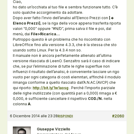
Ciao,
ho dato un’occhiata al tuo file e sembra funzionare tutto. C’è
solo qualche accorgimento da adottare.
Dopo aver fatto l’invio dell’analisi all’Elenco Prezzi con
[=>
Elenco Prezzi]
, se la riga della voce appena trasferita riporta
valori “0,000” oppure “#N/D”, prima salva il file e poi, dal
menù, dai
File>Ricarica…
Purtroppo questo è un problema che ho riscontrato con
LibreOffice fino alla versione 4.3.3, che è la stessa che sto
usando sotto Linux. Per la 4.3.4 non so.
Il manuale non è ancora perfetamente allienato all’ultima
versione rilasciata di LeenO. Senzaltro sarà il caso di indicare
che, se pur l’eliminazione di tutte le righe superflue non
influenzi il risultato dell’analisi, è conveniente lasciare un rigo
vuoto per ogni categoria di costi elemntari, affinché il modulo
rimanga conforme a quello rlasciato dall’A.N.AC.(AVCP) che
qui riporto:
http://bit.ly/1w1aosg
. Perché l’importo parziale
delle righe inutilizzate (con quantità pari a 0,000) rimaga a €
0,000, è sufficiente cancellare il rispettivo
COD./N.
nella
colonna
A
.
6 Dicembre 2014 alle 23:28
#2060
RISPONDI
Giuseppe Vizziello