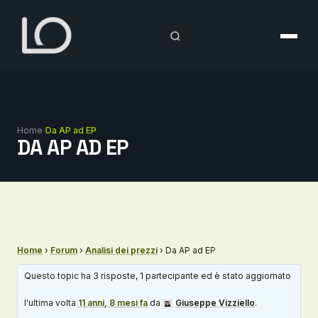
Vai
al
contenuto
Home
›
Da AP ad EP
DA AP AD EP
Home
›
Forum
›
Analisi dei prezzi
›
Da AP ad EP
Questo topic ha 3 risposte, 1 partecipante ed è stato aggiornato
l'ultima volta
11 anni, 8 mesi fa
da
Giuseppe Vizziello
.