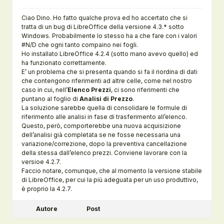
Ciao Dino. Ho fatto qualche prova ed ho accertato che si
tratta di un bug di LibreOffice della versione 4.3.* sotto
Windows. Probabilmente lo stesso ha a che fare con i valori
#N/D che ogni tanto compaino nei fogli.
Ho installato LibreOffice 4.2.4 (sotto mano avevo quello) ed
ha funzionato correttamente.
E’ un problema che si presenta quando si fa il riordina di dati
che contengono riferimenti ad altre celle, come nel nostro
caso in cui, nell’
Elenco Prezzi
, ci sono riferimenti che
puntano al foglio di
Analisi di Prezzo
.
La soluzione sarebbe quella di consolidare le formule di
riferimento alle analisi in fase di trasferimento all’elenco.
Questo, però, comporterebbe una nuova acquisizione
dell’analisi già completata se ne fosse necessaria una
variazione/correzione, dopo la preventiva cancellazione
della stessa dall’elenco prezzi. Conviene lavorare con la
versioe 4.2.7.
Faccio notare, comunque, che al momento la versione stabile
di LibreOffice, per cui la più adeguata per un uso produttivo,
è proprio la 4.2.7.
Autore
Post