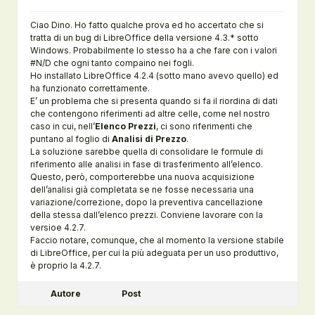
Ciao Dino. Ho fatto qualche prova ed ho accertato che si
tratta di un bug di LibreOffice della versione 4.3.* sotto
Windows. Probabilmente lo stesso ha a che fare con i valori
#N/D che ogni tanto compaino nei fogli.
Ho installato LibreOffice 4.2.4 (sotto mano avevo quello) ed
ha funzionato correttamente.
E’ un problema che si presenta quando si fa il riordina di dati
che contengono riferimenti ad altre celle, come nel nostro
caso in cui, nell’
Elenco Prezzi
, ci sono riferimenti che
puntano al foglio di
Analisi di Prezzo
.
La soluzione sarebbe quella di consolidare le formule di
riferimento alle analisi in fase di trasferimento all’elenco.
Questo, però, comporterebbe una nuova acquisizione
dell’analisi già completata se ne fosse necessaria una
variazione/correzione, dopo la preventiva cancellazione
della stessa dall’elenco prezzi. Conviene lavorare con la
versioe 4.2.7.
Faccio notare, comunque, che al momento la versione stabile
di LibreOffice, per cui la più adeguata per un uso produttivo,
è proprio la 4.2.7.
Autore
Post