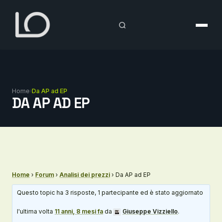
Vai
al
contenuto
Home
›
Da AP ad EP
DA AP AD EP
Home
›
Forum
›
Analisi dei prezzi
›
Da AP ad EP
Questo topic ha 3 risposte, 1 partecipante ed è stato aggiornato
l'ultima volta
11 anni, 8 mesi fa
da
Giuseppe Vizziello
.