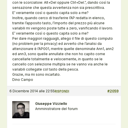
con le scorciatoie: Alt+Del oppure Ctrl+Del.”, dando così la
sensazione che questa avvertenza non sia prescrittiva.
E’ veramente così o questo capita solo a me?
Inoltre, quando cerco di trasferire l’AP redatta in elenco,
tramite l’apposito tasto, l’importo del prezzo più alcune
variabili mi vengono poste tutte a zero, vanificando il lavoro.
E’ veramente così o questo capita solo a me?
Per dare maggiori ragguagli, allego il file di questo computo
(no problem per la privacy) ed avverto che l’analisi da
attenzionare è l’AP001, mentre quelle denominate Ann1, ann2
ed ann3, sono quelle annullate che non ho capito come
cancellarle totalmente e velocemente, in quanto se le
cancello con selezione multipla se ne vanno via anche le
variabili collegate col tasto della pesca.
Grazie, ma mi sono incartato.
Dino Campo
6 Dicembre 2014 alle 22:55
#2059
RISPONDI
Giuseppe Vizziello
Amministratore del forum