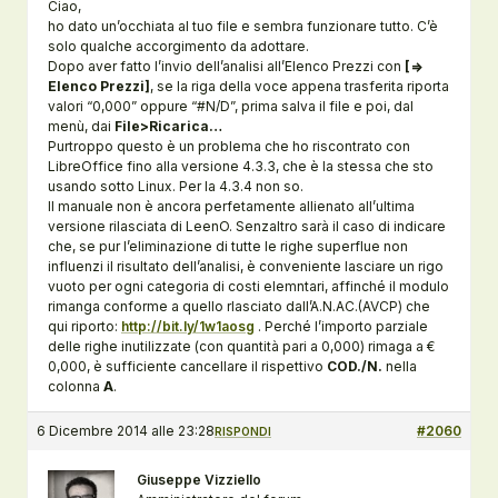
Ciao,
ho dato un’occhiata al tuo file e sembra funzionare tutto. C’è
solo qualche accorgimento da adottare.
Dopo aver fatto l’invio dell’analisi all’Elenco Prezzi con
[=>
Elenco Prezzi]
, se la riga della voce appena trasferita riporta
valori “0,000” oppure “#N/D”, prima salva il file e poi, dal
menù, dai
File>Ricarica…
Purtroppo questo è un problema che ho riscontrato con
LibreOffice fino alla versione 4.3.3, che è la stessa che sto
usando sotto Linux. Per la 4.3.4 non so.
Il manuale non è ancora perfetamente allienato all’ultima
versione rilasciata di LeenO. Senzaltro sarà il caso di indicare
che, se pur l’eliminazione di tutte le righe superflue non
influenzi il risultato dell’analisi, è conveniente lasciare un rigo
vuoto per ogni categoria di costi elemntari, affinché il modulo
rimanga conforme a quello rlasciato dall’A.N.AC.(AVCP) che
qui riporto:
http://bit.ly/1w1aosg
. Perché l’importo parziale
delle righe inutilizzate (con quantità pari a 0,000) rimaga a €
0,000, è sufficiente cancellare il rispettivo
COD./N.
nella
colonna
A
.
6 Dicembre 2014 alle 23:28
#2060
RISPONDI
Giuseppe Vizziello