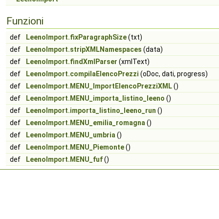
Funzioni
def
LeenoImport.fixParagraphSize
(txt)
def
LeenoImport.stripXMLNamespaces
(data)
def
LeenoImport.findXmlParser
(xmlText)
def
LeenoImport.compilaElencoPrezzi
(oDoc, dati, progress)
def
LeenoImport.MENU_ImportElencoPrezziXML
()
def
LeenoImport.MENU_importa_listino_leeno
()
def
LeenoImport.importa_listino_leeno_run
()
def
LeenoImport.MENU_emilia_romagna
()
def
LeenoImport.MENU_umbria
()
def
LeenoImport.MENU_Piemonte
()
def
LeenoImport.MENU_fuf
()