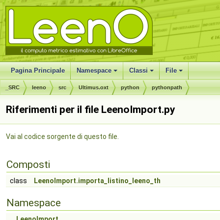
Pagina Principale
Namespace
Classi
File
_SRC
leeno
src
Ultimus.oxt
python
pythonpath
Riferimenti per il file LeenoImport.py
Vai al codice sorgente di questo file.
Composti
class
LeenoImport.importa_listino_leeno_th
Namespace
LeenoImport